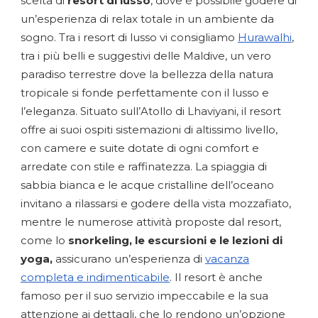
scelta di
resort di lusso
, dove è possibile godere di
un’esperienza di relax totale in un ambiente da
sogno. Tra i resort di lusso vi consigliamo
Hurawalhi
,
tra i più belli e suggestivi delle Maldive, un vero
paradiso terrestre dove la bellezza della natura
tropicale si fonde perfettamente con il lusso e
l’eleganza. Situato sull’Atollo di Lhaviyani, il resort
offre ai suoi ospiti sistemazioni di altissimo livello,
con camere e suite dotate di ogni comfort e
arredate con stile e raffinatezza. La spiaggia di
sabbia bianca e le acque cristalline dell’oceano
invitano a rilassarsi e godere della vista mozzafiato,
mentre le numerose attività proposte dal resort,
come lo
snorkeling, le escursioni e le lezioni di
yoga,
assicurano un’esperienza di
vacanza
completa e indimenticabile
. Il resort è anche
famoso per il suo servizio impeccabile e la sua
attenzione ai dettagli, che lo rendono un’opzione