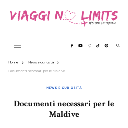
It's time to travel
Viaggi No
Home
News e curiosità
Limits
Documenti necessari per le Maldive
NEWS E CURIOSITÀ
Documenti necessari per le
Maldive