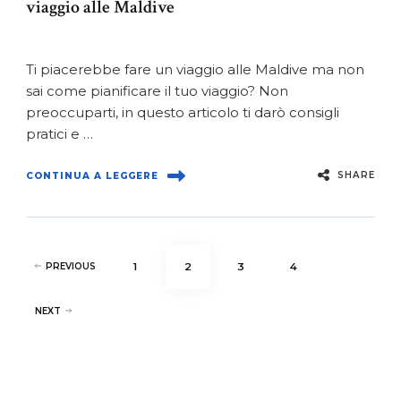
viaggio alle Maldive
Ti piacerebbe fare un viaggio alle Maldive ma non
sai come pianificare il tuo viaggio? Non
preoccuparti, in questo articolo ti darò consigli
pratici e …
SHARE
CONTINUA A LEGGERE
Paginazione
PAGE
PAGE
PAGE
PAGE
PREVIOUS
1
2
3
4
degli
articoli
NEXT