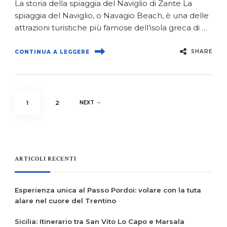
La storia della spiaggia del Naviglio di Zante La
spiaggia del Naviglio, o Navagio Beach, è una delle
attrazioni turistiche più famose dell’isola greca di …
SHARE
CONTINUA A LEGGERE
Paginazione
PAGE
PAGE
1
2
NEXT
degli
articoli
ARTICOLI RECENTI
Esperienza unica al Passo Pordoi: volare con la tuta
alare nel cuore del Trentino
Sicilia: Itinerario tra San Vito Lo Capo e Marsala