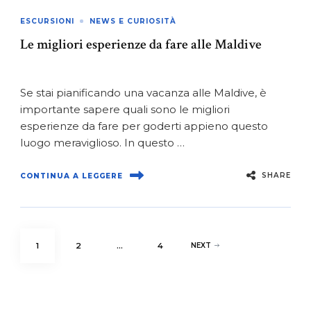
ESCURSIONI
NEWS E CURIOSITÀ
Le migliori esperienze da fare alle Maldive
Se stai pianificando una vacanza alle Maldive, è
importante sapere quali sono le migliori
esperienze da fare per goderti appieno questo
luogo meraviglioso. In questo …
SHARE
CONTINUA A LEGGERE
Paginazione
PAGE
PAGE
PAGE
1
2
…
4
NEXT
degli
articoli